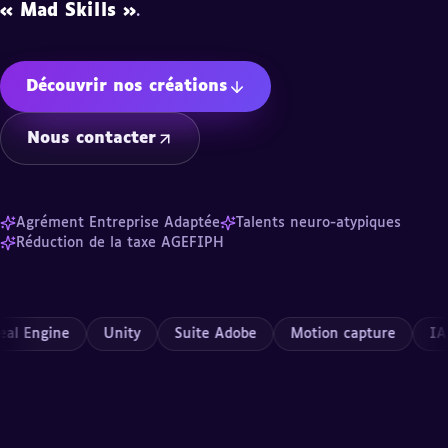
«
Mad Skills
»
.
Découvrir nos créations
Nous contacter
Agrément Entreprise Adaptée
Talents neuro-atypiques
Réduction de la taxe AGEFIPH
Engine
Unity
Suite Adobe
Motion capture
IA gén