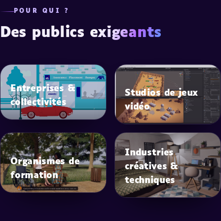
POUR QUI ?
Des publics
exigeants
Entreprises &
Studios de jeux
collectivités
vidéo
Industries
Organismes de
créatives &
formation
techniques